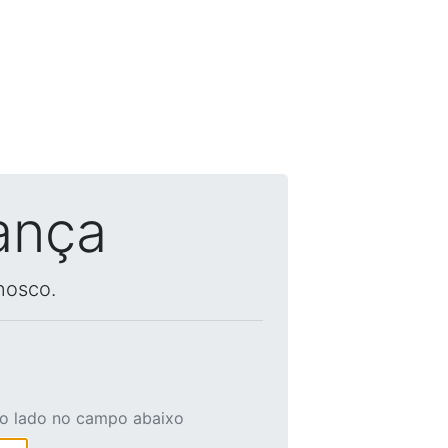
ança
nosco.
ao lado no campo abaixo