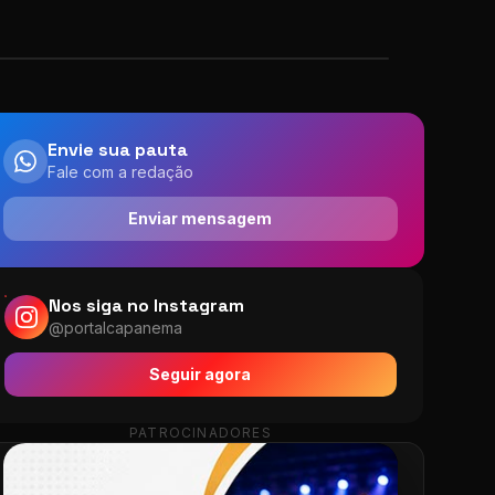
Envie sua pauta
Fale com a redação
Enviar mensagem
Nos siga no Instagram
@portalcapanema
Seguir agora
PATROCINADORES