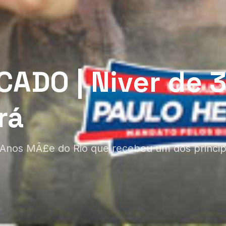
ADO | Niver de 
rá
 Anos MÃ£e do Rio que recebeu um dos princip