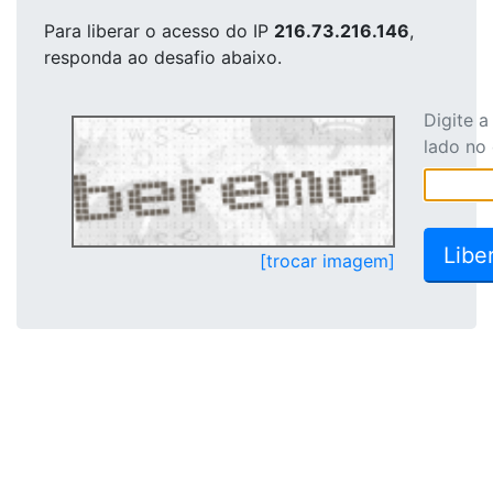
Para liberar o acesso
do IP
216.73.216.146
,
responda ao desafio abaixo.
Digite 
lado no
[trocar imagem]