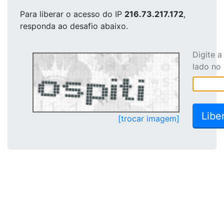
Para liberar o acesso
do IP
216.73.217.172
,
responda ao desafio abaixo.
Digite 
lado no
[trocar imagem]