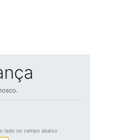
ança
nosco.
ao lado no campo abaixo