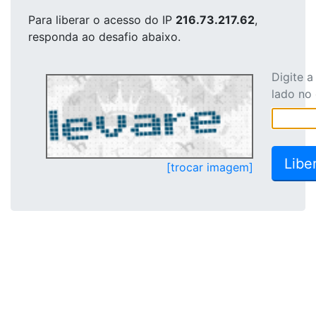
Para liberar o acesso
do IP
216.73.217.62
,
responda ao desafio abaixo.
Digite 
lado no
[trocar imagem]