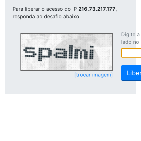
Para liberar o acesso
do IP
216.73.217.177
,
responda ao desafio abaixo.
Digite 
lado no
[trocar imagem]