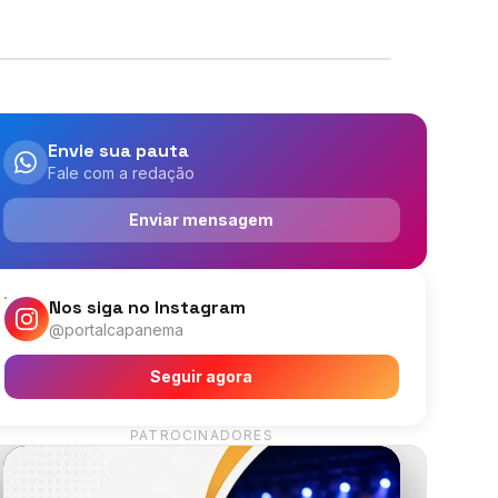
Envie sua pauta
Fale com a redação
Enviar mensagem
Nos siga no Instagram
@portalcapanema
Seguir agora
PATROCINADORES