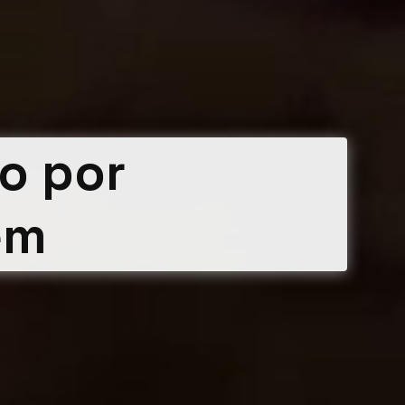
o por
ém