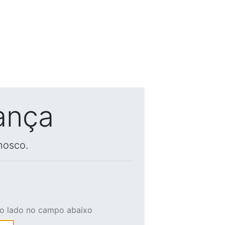
ança
nosco.
ao lado no campo abaixo