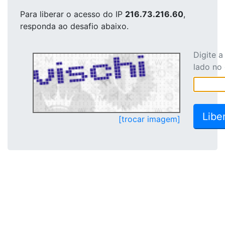
Para liberar o acesso
do IP
216.73.216.60
,
responda ao desafio abaixo.
Digite 
lado no
[trocar imagem]