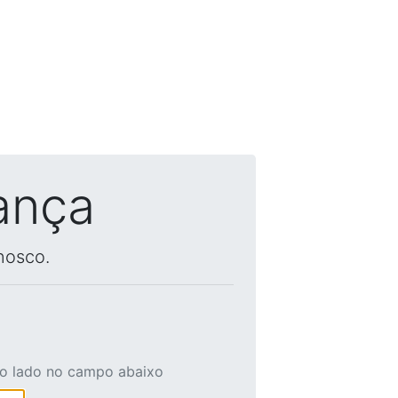
ança
nosco.
ao lado no campo abaixo