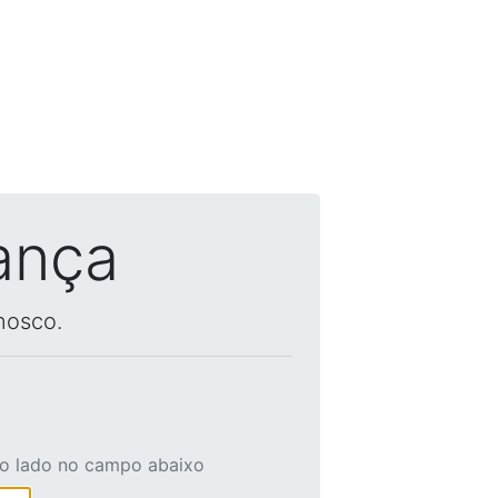
ança
nosco.
ao lado no campo abaixo