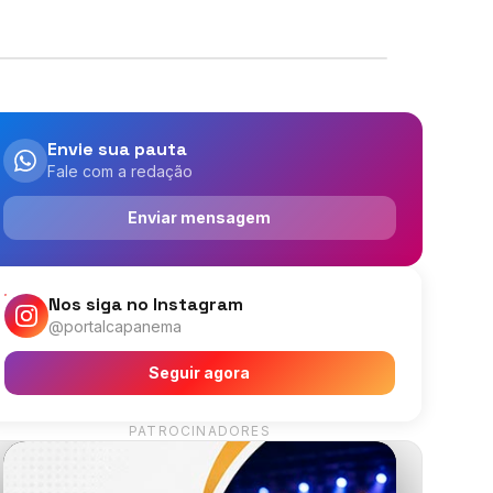
Envie sua pauta
Fale com a redação
Enviar mensagem
Nos siga no Instagram
@portalcapanema
Seguir agora
PATROCINADORES