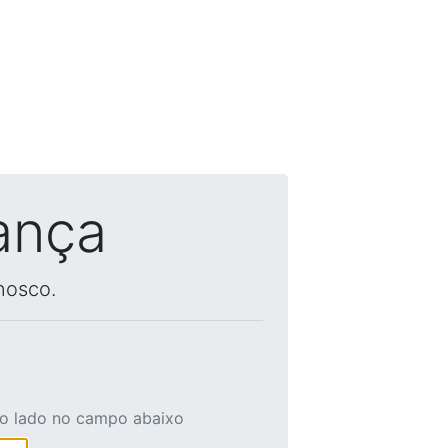
ança
nosco.
ao lado no campo abaixo