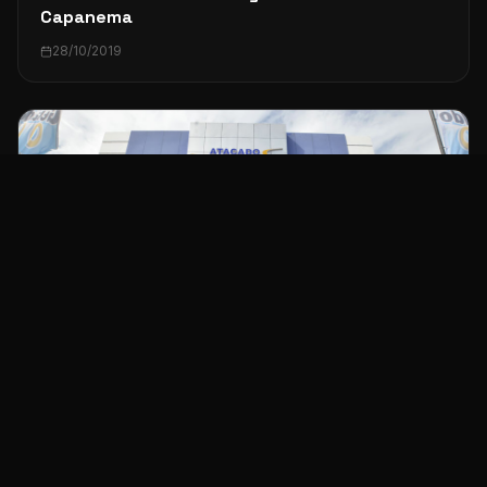
Capanema
28/10/2019
GRUPO SÃ£O GERALDO
Atacado e Distribuidora São Geraldo inaugura