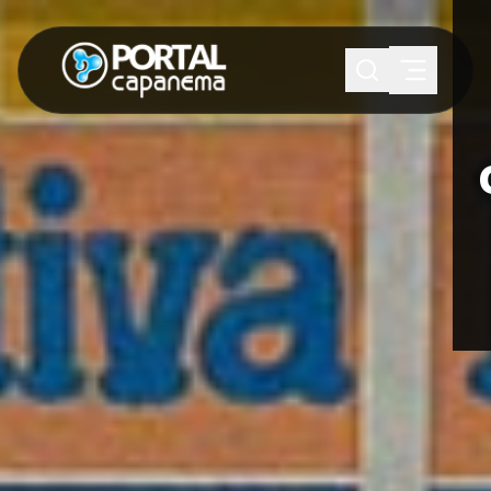
SUGESTÕES:
Maria paula
Eventos
Notícias
Esportes
Cultura