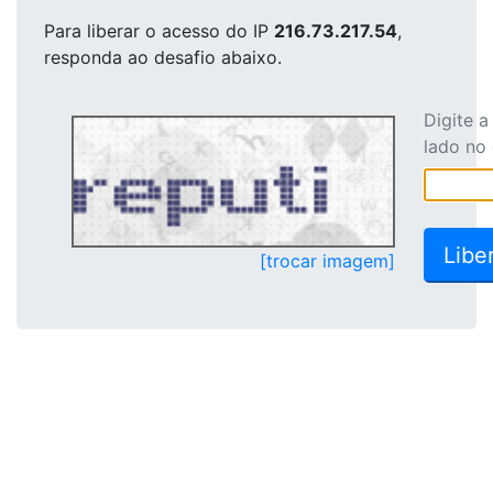
Para liberar o acesso
do IP
216.73.217.54
,
responda ao desafio abaixo.
Digite 
lado no
[trocar imagem]