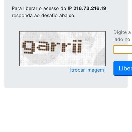
Para liberar o acesso
do IP
216.73.216.19
,
responda ao desafio abaixo.
Digite 
lado no
[trocar imagem]