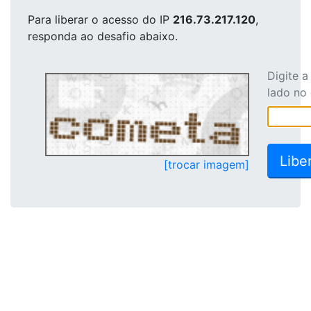
Para liberar o acesso
do IP
216.73.217.120
,
responda ao desafio abaixo.
Digite 
lado no
[trocar imagem]